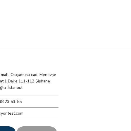
mah. Okçumusa cad. Menevşe
Kat:1 Daire:111-112 Şişhane
ğlu-İstanbul
38 23 53-55
syontest.com