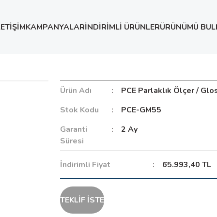
LETİŞİM
KAMPANYALAR
İNDİRİMLİ ÜRÜNLER
ÜRÜNÜMÜ BUL
ossmetre
Ürün Adı
PCE Parlaklık Ölçer / Gl
Stok Kodu
PCE-GM55
Garanti
2 Ay
Süresi
İndirimli Fiyat
65.993,40 TL
TEKLİF İSTE