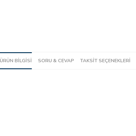
ÜRÜN BILGISI
SORU & CEVAP
TAKSIT SEÇENEKLERI
Ürün hakkında henüz soru sorulmamış.
Soru Sor