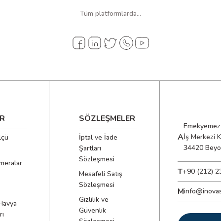
Tüm platformlarda...
R
SÖZLEŞMELER
Emekyemez 
A
İş Merkezi 
lçü
İptal ve İade
34420 Beyo
Şartları
Sözleşmesi
meralar
T
+90 (212) 2
Mesafeli Satış
Sözleşmesi
M
info@inova
Gizlilik ve
Havya
Güvenlik
rı