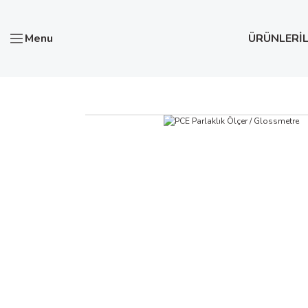
Menu
ÜRÜNLER
İ
Anasayfa
Test ve Ölçü Aletleri
PCE Parlaklık Ölçer / Gl