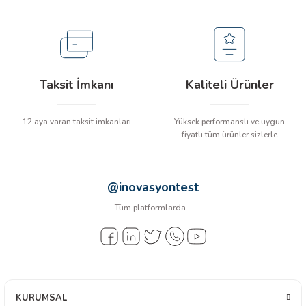
arı
it Cihazları
ler
Taksit İmkanı
Kaliteli Ürünler
ER
12 aya varan taksit imkanları
Yüksek performanslı ve uygun
fiyatlı tüm ürünler sizlerle
R
@inovasyontest
Tüm platformlarda...
LÇERLER
KURUMSAL