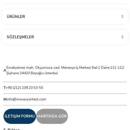
ÜRÜNLER
ÇERLER
A BİLİR SCOPMETER
SÖZLEŞMELER
EST CIHAZI
NERÖTÖRLERİ
Emekyemez mah. Okçumusa cad. Menevşe İş Merkezi Kat:1 Daire:111-112
A
Şişhane 34420 Beyoğlu-İstanbul
 ÖLÇÜM CİHAZI
T
+90 (212) 238 23 53-55
ÖLÇÜM CİHAZLARI
M
info@inovasyontest.com
NLIĞI ÖLÇER
İLETİŞİM FORMU
HARİTADA GÖR
T ÖLÇÜM CİHAZI