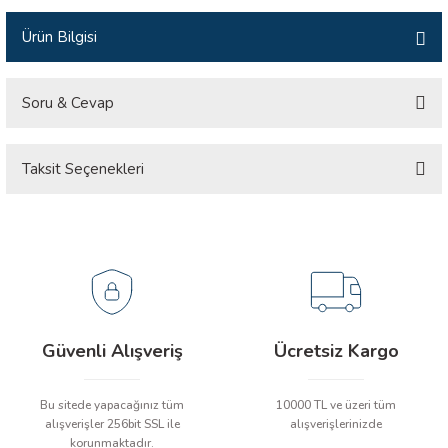
İLİK, AKIM TEST CİHAZILARI
Ürün Bilgisi
Tesisat Test Cihazları
ARI
Soru & Cevap
 Cihazları
RI
Taksit Seçenekleri
Ürün hakkında henüz soru sorulmamış.
ndoskop Kameralar
ihazları
Soru Sor
A İSTASYONU
rı
Güvenli Alışveriş
Ücretsiz Kargo
 Cihazları
Bu sitede yapacağınız tüm
10000 TL ve üzeri tüm
est Cihazları
alışverişler 256bit SSL ile
alışverişlerinizde
korunmaktadır.