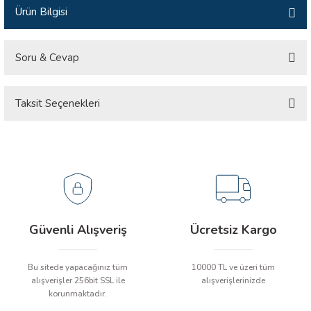
Ürün Bilgisi
İLİK, AKIM TEST CİHAZILARI
Tesisat Test Cihazları
ARI
Soru & Cevap
 Cihazları
RI
Taksit Seçenekleri
Ürün hakkında henüz soru sorulmamış.
ndoskop Kameralar
Soru Sor
ihazları
A İSTASYONU
rı
Güvenli Alışveriş
Ücretsiz Kargo
 Cihazları
Bu sitede yapacağınız tüm
10000 TL ve üzeri tüm
alışverişler 256bit SSL ile
alışverişlerinizde
est Cihazları
korunmaktadır.