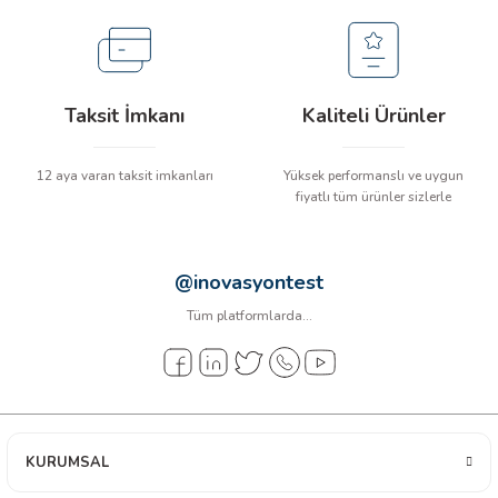
arı
it Cihazları
Taksit İmkanı
Kaliteli Ürünler
ler
12 aya varan taksit imkanları
Yüksek performanslı ve uygun
ER
fiyatlı tüm ürünler sizlerle
@inovasyontest
R
Tüm platformlarda...
LÇERLER
KURUMSAL