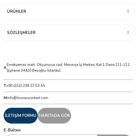
ÜRÜNLER
ÇERLER
A BİLİR SCOPMETER
SÖZLEŞMELER
EST CIHAZI
NERÖTÖRLERİ
Emekyemez mah. Okçumusa cad. Menevşe İş Merkezi Kat:1 Daire:111-112
A
Şişhane 34420 Beyoğlu-İstanbul
 ÖLÇÜM CİHAZI
T
+90 (212) 238 23 53-55
ÖLÇÜM CİHAZLARI
M
info@inovasyontest.com
NLIĞI ÖLÇER
İLETİŞİM FORMU
HARİTADA GÖR
T ÖLÇÜM CİHAZI
E-Bülten