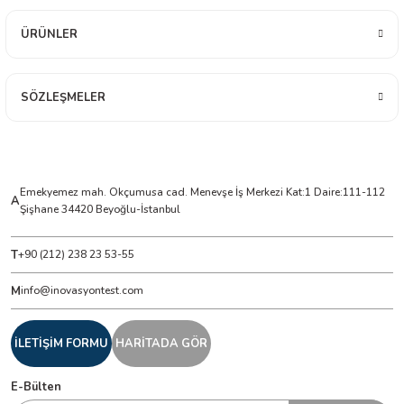
ÜRÜNLER
ÇERLER
A BİLİR SCOPMETER
SÖZLEŞMELER
EST CIHAZI
NERÖTÖRLERİ
Emekyemez mah. Okçumusa cad. Menevşe İş Merkezi Kat:1 Daire:111-112
A
Şişhane 34420 Beyoğlu-İstanbul
 ÖLÇÜM CİHAZI
T
+90 (212) 238 23 53-55
ÖLÇÜM CİHAZLARI
M
info@inovasyontest.com
NLIĞI ÖLÇER
İLETİŞİM FORMU
HARİTADA GÖR
T ÖLÇÜM CİHAZI
E-Bülten