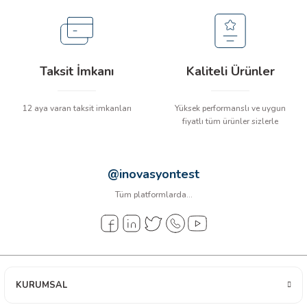
arı
it Cihazları
Taksit İmkanı
Kaliteli Ürünler
ler
12 aya varan taksit imkanları
Yüksek performanslı ve uygun
ER
fiyatlı tüm ürünler sizlerle
@inovasyontest
R
Tüm platformlarda...
LÇERLER
KURUMSAL