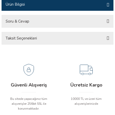
Ürün Bilgisi
İLİK, AKIM TEST CİHAZILARI
Tesisat Test Cihazları
ARI
Soru & Cevap
 Cihazları
RI
Taksit Seçenekleri
Ürün hakkında henüz soru sorulmamış.
ndoskop Kameralar
Soru Sor
ihazları
A İSTASYONU
rı
Güvenli Alışveriş
Ücretsiz Kargo
 Cihazları
Bu sitede yapacağınız tüm
10000 TL ve üzeri tüm
alışverişler 256bit SSL ile
alışverişlerinizde
est Cihazları
korunmaktadır.