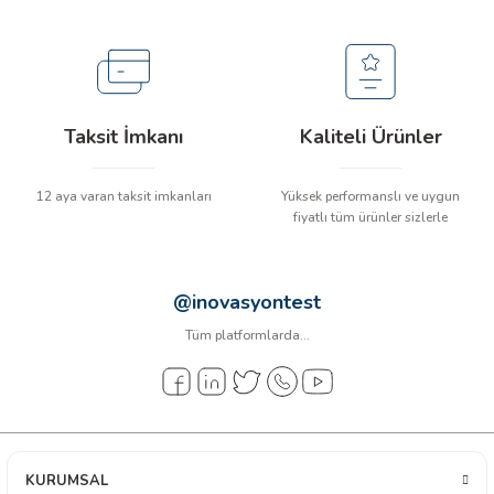
arı
it Cihazları
ler
Taksit İmkanı
Kaliteli Ürünler
ER
12 aya varan taksit imkanları
Yüksek performanslı ve uygun
fiyatlı tüm ürünler sizlerle
R
@inovasyontest
Tüm platformlarda...
LÇERLER
KURUMSAL