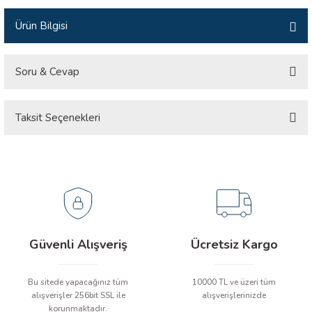
İLİK, AKIM TEST CİHAZILARI
Ürün Bilgisi
Tesisat Test Cihazları
ARI
Soru & Cevap
 Cihazları
RI
Taksit Seçenekleri
Ürün hakkında henüz soru sorulmamış.
ndoskop Kameralar
ihazları
Soru Sor
A İSTASYONU
rı
Güvenli Alışveriş
Ücretsiz Kargo
 Cihazları
Bu sitede yapacağınız tüm
10000 TL ve üzeri tüm
est Cihazları
alışverişler 256bit SSL ile
alışverişlerinizde
korunmaktadır.