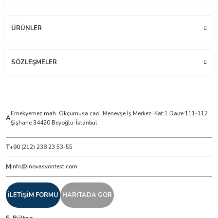
ÜRÜNLER
ÇERLER
A BİLİR SCOPMETER
SÖZLEŞMELER
EST CIHAZI
NERÖTÖRLERİ
Emekyemez mah. Okçumusa cad. Menevşe İş Merkezi Kat:1 Daire:111-112
A
Şişhane 34420 Beyoğlu-İstanbul
 ÖLÇÜM CİHAZI
T
+90 (212) 238 23 53-55
ÖLÇÜM CİHAZLARI
M
info@inovasyontest.com
NLIĞI ÖLÇER
İLETİŞİM FORMU
HARİTADA GÖR
T ÖLÇÜM CİHAZI