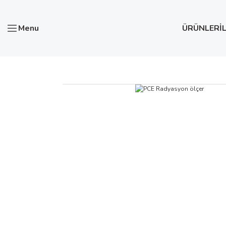
Menu
ÜRÜNLER
İ
Anasayfa
Test ve Ölçü Aletleri
PCE Radyasyon ölçer