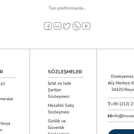
Tüm platformlarda...
R
SÖZLEŞMELER
Emekyemez 
A
İş Merkezi 
lçü
İptal ve İade
34420 Beyo
Şartları
Sözleşmesi
meralar
T
+90 (212) 2
Mesafeli Satış
Sözleşmesi
M
info@inova
Gizlilik ve
Havya
Güvenlik
rı