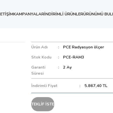
LETİŞİM
KAMPANYALAR
İNDİRİMLİ ÜRÜNLER
ÜRÜNÜMÜ BUL
Ürün Adı
PCE Radyasyon ölçer
Stok Kodu
PCE-RAM3
Garanti
2 Ay
Süresi
İndirimli Fiyat
5.867,40 TL
TEKLİF İSTE