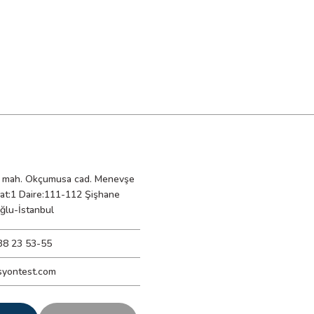
mah. Okçumusa cad. Menevşe
Kat:1 Daire:111-112 Şişhane
ğlu-İstanbul
38 23 53-55
syontest.com