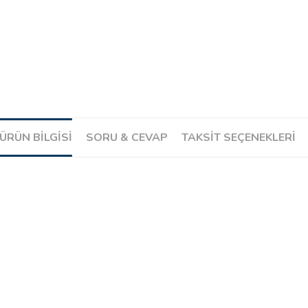
ÜRÜN BILGISI
SORU & CEVAP
TAKSIT SEÇENEKLERI
Ürün hakkında henüz soru sorulmamış.
Soru Sor