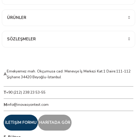
ÜRÜNLER
ÇERLER
A BİLİR SCOPMETER
SÖZLEŞMELER
EST CIHAZI
NERÖTÖRLERİ
Emekyemez mah. Okçumusa cad. Menevşe İş Merkezi Kat:1 Daire:111-112
A
Şişhane 34420 Beyoğlu-İstanbul
 ÖLÇÜM CİHAZI
T
+90 (212) 238 23 53-55
ÖLÇÜM CİHAZLARI
M
info@inovasyontest.com
NLIĞI ÖLÇER
İLETİŞİM FORMU
HARİTADA GÖR
T ÖLÇÜM CİHAZI