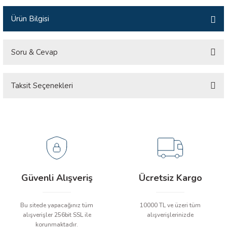
İLİK, AKIM TEST CİHAZILARI
Ürün Bilgisi
Tesisat Test Cihazları
ARI
Soru & Cevap
 Cihazları
RI
Taksit Seçenekleri
Ürün hakkında henüz soru sorulmamış.
ndoskop Kameralar
ihazları
Soru Sor
A İSTASYONU
rı
Güvenli Alışveriş
Ücretsiz Kargo
 Cihazları
Bu sitede yapacağınız tüm
10000 TL ve üzeri tüm
est Cihazları
alışverişler 256bit SSL ile
alışverişlerinizde
korunmaktadır.