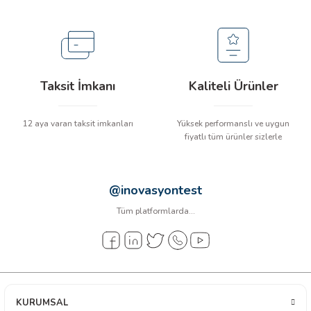
arı
it Cihazları
ler
Taksit İmkanı
Kaliteli Ürünler
ER
12 aya varan taksit imkanları
Yüksek performanslı ve uygun
fiyatlı tüm ürünler sizlerle
R
@inovasyontest
Tüm platformlarda...
LÇERLER
KURUMSAL