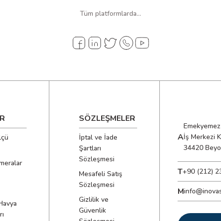
Tüm platformlarda...
R
SÖZLEŞMELER
Emekyemez 
A
İş Merkezi 
lçü
İptal ve İade
34420 Beyo
Şartları
Sözleşmesi
meralar
T
+90 (212) 2
Mesafeli Satış
Sözleşmesi
M
info@inova
Gizlilik ve
Havya
Güvenlik
rı