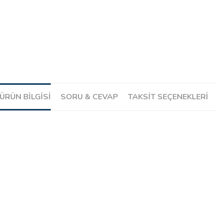
ÜRÜN BILGISI
SORU & CEVAP
TAKSIT SEÇENEKLERI
Ürün hakkında henüz soru sorulmamış.
Soru Sor