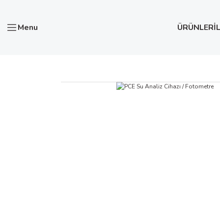
Menu
ÜRÜNLER
İ
Anasayfa
Test ve Ölçü Aletleri
PCE Su Analiz Cihazı / F