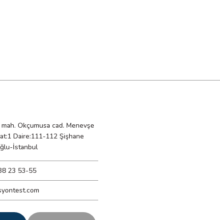
mah. Okçumusa cad. Menevşe
Kat:1 Daire:111-112 Şişhane
ğlu-İstanbul
38 23 53-55
syontest.com