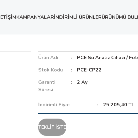
LETİŞİM
KAMPANYALAR
İNDİRİMLİ ÜRÜNLER
ÜRÜNÜMÜ BUL
otometre
Ürün Adı
PCE Su Analiz Cihazı / Fo
Stok Kodu
PCE-CP22
Garanti
2 Ay
Süresi
İndirimli Fiyat
25.205,40 TL
TEKLİF İSTE