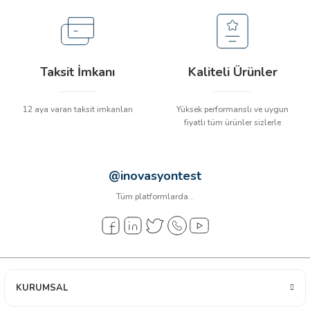
arı
it Cihazları
Taksit İmkanı
Kaliteli Ürünler
ler
12 aya varan taksit imkanları
Yüksek performanslı ve uygun
ER
fiyatlı tüm ürünler sizlerle
@inovasyontest
R
Tüm platformlarda...
LÇERLER
KURUMSAL