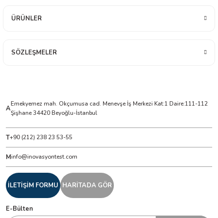
ÜRÜNLER
ÇERLER
A BİLİR SCOPMETER
SÖZLEŞMELER
EST CIHAZI
NERÖTÖRLERİ
Emekyemez mah. Okçumusa cad. Menevşe İş Merkezi Kat:1 Daire:111-112
A
Şişhane 34420 Beyoğlu-İstanbul
 ÖLÇÜM CİHAZI
T
+90 (212) 238 23 53-55
ÖLÇÜM CİHAZLARI
M
info@inovasyontest.com
NLIĞI ÖLÇER
İLETİŞİM FORMU
HARİTADA GÖR
T ÖLÇÜM CİHAZI
E-Bülten