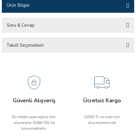
Ürün Bilgisi
İLİK, AKIM TEST CİHAZILARI
Tesisat Test Cihazları
ARI
Soru & Cevap
 Cihazları
RI
Taksit Seçenekleri
Ürün hakkında henüz soru sorulmamış.
ndoskop Kameralar
Soru Sor
ihazları
A İSTASYONU
rı
Güvenli Alışveriş
Ücretsiz Kargo
 Cihazları
Bu sitede yapacağınız tüm
10000 TL ve üzeri tüm
alışverişler 256bit SSL ile
alışverişlerinizde
est Cihazları
korunmaktadır.