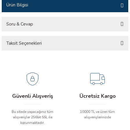
Ürün Bilgisi
İLİK, AKIM TEST CİHAZILARI
Tesisat Test Cihazları
ARI
Soru & Cevap
 Cihazları
RI
Taksit Seçenekleri
Ürün hakkında henüz soru sorulmamış.
ndoskop Kameralar
Soru Sor
ihazları
A İSTASYONU
rı
Güvenli Alışveriş
Ücretsiz Kargo
 Cihazları
Bu sitede yapacağınız tüm
10000 TL ve üzeri tüm
alışverişler 256bit SSL ile
alışverişlerinizde
est Cihazları
korunmaktadır.