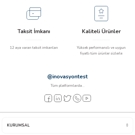
arı
it Cihazları
Taksit İmkanı
Kaliteli Ürünler
ler
12 aya varan taksit imkanları
Yüksek performanslı ve uygun
ER
fiyatlı tüm ürünler sizlerle
@inovasyontest
R
Tüm platformlarda...
LÇERLER
KURUMSAL