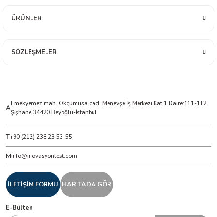
ÜRÜNLER
ÇERLER
A BİLİR SCOPMETER
SÖZLEŞMELER
EST CIHAZI
NERÖTÖRLERİ
Emekyemez mah. Okçumusa cad. Menevşe İş Merkezi Kat:1 Daire:111-112
A
Şişhane 34420 Beyoğlu-İstanbul
 ÖLÇÜM CİHAZI
T
+90 (212) 238 23 53-55
ÖLÇÜM CİHAZLARI
M
info@inovasyontest.com
NLIĞI ÖLÇER
İLETİŞİM FORMU
HARİTADA GÖR
T ÖLÇÜM CİHAZI
E-Bülten