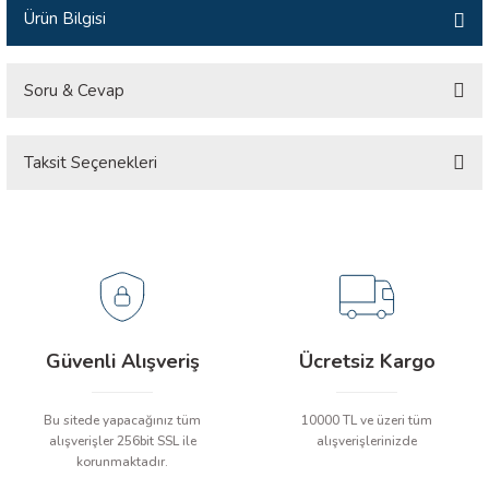
Ürün Bilgisi
İLİK, AKIM TEST CİHAZILARI
Tesisat Test Cihazları
ARI
Soru & Cevap
 Cihazları
RI
Taksit Seçenekleri
Ürün hakkında henüz soru sorulmamış.
ndoskop Kameralar
Soru Sor
ihazları
A İSTASYONU
rı
Güvenli Alışveriş
Ücretsiz Kargo
 Cihazları
Bu sitede yapacağınız tüm
10000 TL ve üzeri tüm
alışverişler 256bit SSL ile
alışverişlerinizde
est Cihazları
korunmaktadır.