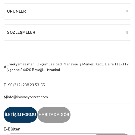
ÜRÜNLER
ÇERLER
A BİLİR SCOPMETER
SÖZLEŞMELER
EST CIHAZI
NERÖTÖRLERİ
Emekyemez mah. Okçumusa cad. Menevşe İş Merkezi Kat:1 Daire:111-112
A
Şişhane 34420 Beyoğlu-İstanbul
 ÖLÇÜM CİHAZI
T
+90 (212) 238 23 53-55
ÖLÇÜM CİHAZLARI
M
info@inovasyontest.com
NLIĞI ÖLÇER
İLETİŞİM FORMU
HARİTADA GÖR
T ÖLÇÜM CİHAZI
E-Bülten