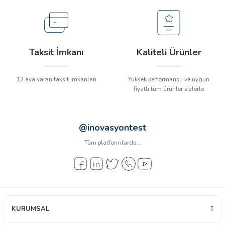
arı
it Cihazları
Taksit İmkanı
Kaliteli Ürünler
ler
12 aya varan taksit imkanları
Yüksek performanslı ve uygun
ER
fiyatlı tüm ürünler sizlerle
@inovasyontest
R
Tüm platformlarda...
LÇERLER
KURUMSAL