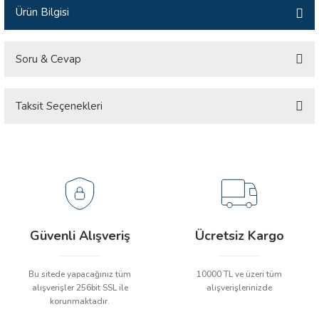
Ürün Bilgisi
İLİK, AKIM TEST CİHAZILARI
Tesisat Test Cihazları
ARI
Soru & Cevap
 Cihazları
RI
Taksit Seçenekleri
Ürün hakkında henüz soru sorulmamış.
ndoskop Kameralar
Soru Sor
ihazları
A İSTASYONU
rı
Güvenli Alışveriş
Ücretsiz Kargo
 Cihazları
Bu sitede yapacağınız tüm
10000 TL ve üzeri tüm
alışverişler 256bit SSL ile
alışverişlerinizde
est Cihazları
korunmaktadır.