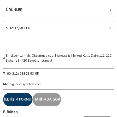
ÜRÜNLER
ÇERLER
A BİLİR SCOPMETER
SÖZLEŞMELER
EST CIHAZI
NERÖTÖRLERİ
Emekyemez mah. Okçumusa cad. Menevşe İş Merkezi Kat:1 Daire:111-112
A
Şişhane 34420 Beyoğlu-İstanbul
 ÖLÇÜM CİHAZI
T
+90 (212) 238 23 53-55
ÖLÇÜM CİHAZLARI
M
info@inovasyontest.com
NLIĞI ÖLÇER
İLETİŞİM FORMU
HARİTADA GÖR
T ÖLÇÜM CİHAZI
E-Bülten