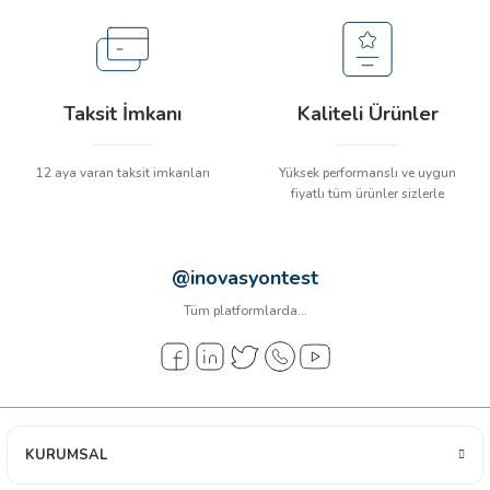
arı
it Cihazları
Taksit İmkanı
Kaliteli Ürünler
ler
12 aya varan taksit imkanları
Yüksek performanslı ve uygun
ER
fiyatlı tüm ürünler sizlerle
@inovasyontest
R
Tüm platformlarda...
LÇERLER
KURUMSAL