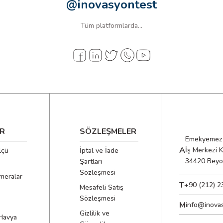
@inovasyontest
Tüm platformlarda...
R
SÖZLEŞMELER
Emekyemez 
A
İş Merkezi 
lçü
İptal ve İade
34420 Beyo
Şartları
Sözleşmesi
meralar
T
+90 (212) 2
Mesafeli Satış
Sözleşmesi
M
info@inova
Gizlilik ve
Havya