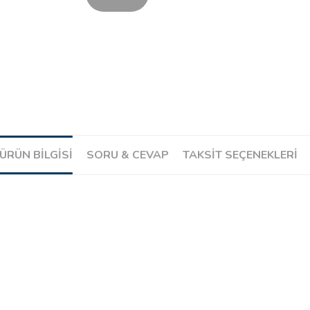
ÜRÜN BILGISI
SORU & CEVAP
TAKSIT SEÇENEKLERI
Ürün hakkında henüz soru sorulmamış.
Soru Sor