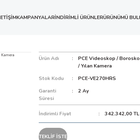
LETİŞİM
KAMPANYALAR
İNDİRİMLİ ÜRÜNLER
ÜRÜNÜMÜ BUL
p /Endoskop / Yılan Kamera
Ürün Adı
PCE Videoskop / Borosko
/ Yılan Kamera
Stok Kodu
PCE-VE270HRS
Garanti
2 Ay
Süresi
İndirimli Fiyat
342.342,00 TL
TEKLİF İSTE