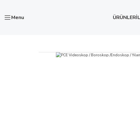
Menu
ÜRÜNLER
İ
Anasayfa
Test ve Ölçü Aletleri
PCE Videoskop / Borosko