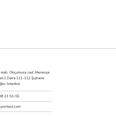
mah. Okçumusa cad. Menevşe
Kat:1 Daire:111-112 Şişhane
ğlu-İstanbul
38 23 53-55
syontest.com