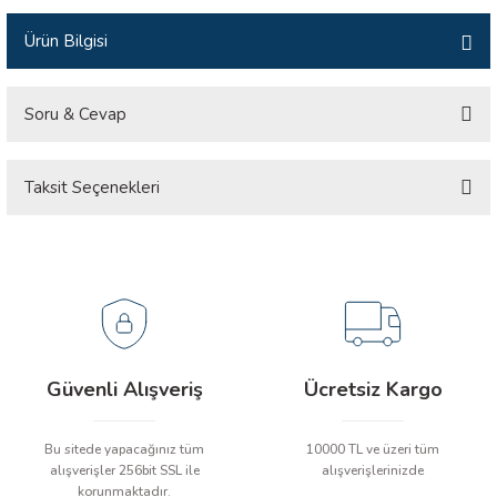
İLİK, AKIM TEST CİHAZILARI
Ürün Bilgisi
Tesisat Test Cihazları
ARI
Soru & Cevap
 Cihazları
RI
Taksit Seçenekleri
Ürün hakkında henüz soru sorulmamış.
ndoskop Kameralar
ihazları
Soru Sor
A İSTASYONU
rı
Güvenli Alışveriş
Ücretsiz Kargo
 Cihazları
Bu sitede yapacağınız tüm
10000 TL ve üzeri tüm
est Cihazları
alışverişler 256bit SSL ile
alışverişlerinizde
korunmaktadır.