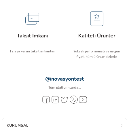
arı
it Cihazları
ler
Taksit İmkanı
Kaliteli Ürünler
ER
12 aya varan taksit imkanları
Yüksek performanslı ve uygun
fiyatlı tüm ürünler sizlerle
R
@inovasyontest
Tüm platformlarda...
LÇERLER
KURUMSAL