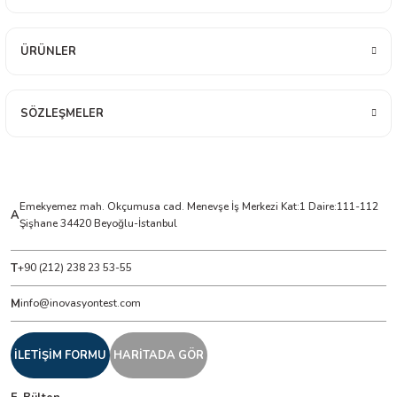
ÜRÜNLER
ÇERLER
A BİLİR SCOPMETER
SÖZLEŞMELER
EST CIHAZI
NERÖTÖRLERİ
Emekyemez mah. Okçumusa cad. Menevşe İş Merkezi Kat:1 Daire:111-112
A
Şişhane 34420 Beyoğlu-İstanbul
 ÖLÇÜM CİHAZI
T
+90 (212) 238 23 53-55
ÖLÇÜM CİHAZLARI
M
info@inovasyontest.com
NLIĞI ÖLÇER
İLETİŞİM FORMU
HARİTADA GÖR
T ÖLÇÜM CİHAZI