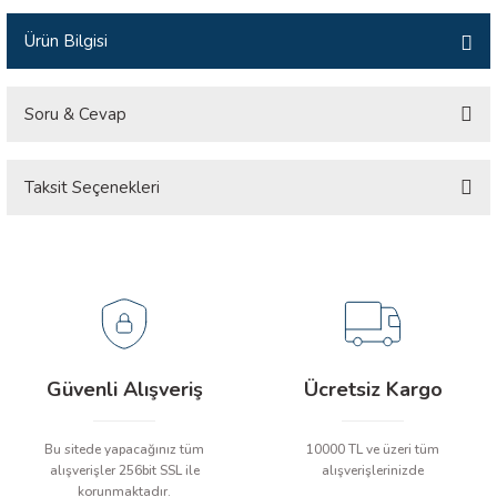
İLİK, AKIM TEST CİHAZILARI
Ürün Bilgisi
Tesisat Test Cihazları
ARI
Soru & Cevap
 Cihazları
RI
Taksit Seçenekleri
Ürün hakkında henüz soru sorulmamış.
ndoskop Kameralar
ihazları
Soru Sor
A İSTASYONU
rı
Güvenli Alışveriş
Ücretsiz Kargo
 Cihazları
Bu sitede yapacağınız tüm
10000 TL ve üzeri tüm
est Cihazları
alışverişler 256bit SSL ile
alışverişlerinizde
korunmaktadır.