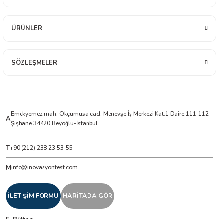
ÜRÜNLER
ÇERLER
A BİLİR SCOPMETER
SÖZLEŞMELER
EST CIHAZI
NERÖTÖRLERİ
Emekyemez mah. Okçumusa cad. Menevşe İş Merkezi Kat:1 Daire:111-112
A
Şişhane 34420 Beyoğlu-İstanbul
 ÖLÇÜM CİHAZI
T
+90 (212) 238 23 53-55
ÖLÇÜM CİHAZLARI
M
info@inovasyontest.com
NLIĞI ÖLÇER
İLETİŞİM FORMU
HARİTADA GÖR
T ÖLÇÜM CİHAZI