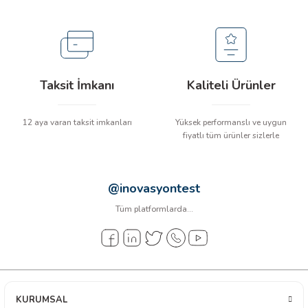
arı
it Cihazları
ler
Taksit İmkanı
Kaliteli Ürünler
ER
12 aya varan taksit imkanları
Yüksek performanslı ve uygun
fiyatlı tüm ürünler sizlerle
R
@inovasyontest
Tüm platformlarda...
LÇERLER
KURUMSAL