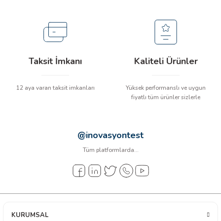
arı
it Cihazları
ler
Taksit İmkanı
Kaliteli Ürünler
ER
12 aya varan taksit imkanları
Yüksek performanslı ve uygun
fiyatlı tüm ürünler sizlerle
R
@inovasyontest
Tüm platformlarda...
LÇERLER
KURUMSAL