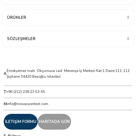
ÜRÜNLER
ÇERLER
A BİLİR SCOPMETER
SÖZLEŞMELER
EST CIHAZI
NERÖTÖRLERİ
Emekyemez mah. Okçumusa cad. Menevşe İş Merkezi Kat:1 Daire:111-112
A
Şişhane 34420 Beyoğlu-İstanbul
 ÖLÇÜM CİHAZI
T
+90 (212) 238 23 53-55
ÖLÇÜM CİHAZLARI
M
info@inovasyontest.com
NLIĞI ÖLÇER
İLETİŞİM FORMU
HARİTADA GÖR
T ÖLÇÜM CİHAZI