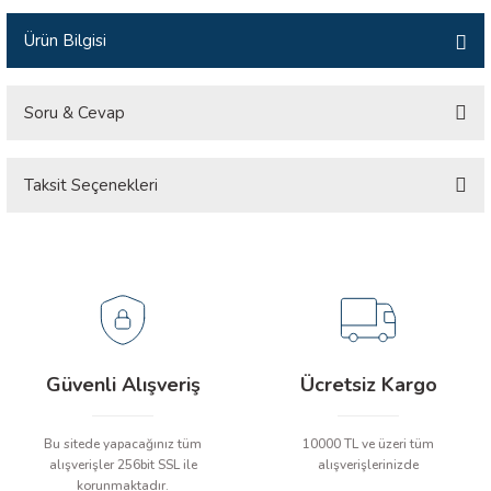
İLİK, AKIM TEST CİHAZILARI
Ürün Bilgisi
Tesisat Test Cihazları
ARI
Soru & Cevap
 Cihazları
RI
Taksit Seçenekleri
Ürün hakkında henüz soru sorulmamış.
ndoskop Kameralar
ihazları
Soru Sor
A İSTASYONU
rı
Güvenli Alışveriş
Ücretsiz Kargo
 Cihazları
Bu sitede yapacağınız tüm
10000 TL ve üzeri tüm
est Cihazları
alışverişler 256bit SSL ile
alışverişlerinizde
korunmaktadır.