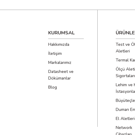
KURUMSAL
ÜRÜNLE
Hakkımızda
Test ve Ö
Aletleri
İletişim
Termal Ka
Markalarımız
Ölçü Aleti
Datasheet ve
Sigortaları
Dökümanlar
Lehim ve 
Blog
İstasyonla
Büyüteçle
Duman Emi
El Aletleri
Network
Cihazları