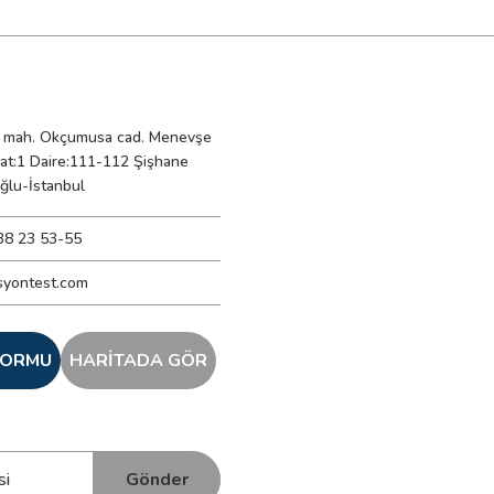
mah. Okçumusa cad. Menevşe
Kat:1 Daire:111-112 Şişhane
ğlu-İstanbul
38 23 53-55
syontest.com
 FORMU
HARİTADA GÖR
Gönder