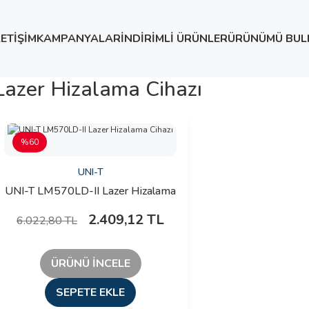
LETİŞİM
KAMPANYALAR
İNDİRİMLİ ÜRÜNLER
ÜRÜNÜMÜ BUL
Lazer Hizalama Cihazı
%60
UNI-T
UNI-T LM570LD-II Lazer Hizalama
Cihazı
2.409,12 TL
6.022,80 TL
ÜRÜNÜ İNCELE
SEPETE EKLE