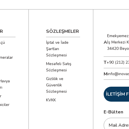
R
SÖZLEŞMELER
Emekyemez 
A
İş Merkezi 
lçü
İptal ve İade
34420 Beyo
Şartları
Sözleşmesi
meralar
T
+90 (212) 2
Mesafeli Satış
Sözleşmesi
M
info@inova
Gizlilik ve
Havya
Güvenlik
rı
Sözleşmesi
İLETİŞİM
r
KVKK
ciler
E-Bülten