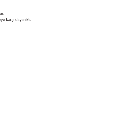
ar.
e karşı dayanıklı.
​
Açıklama
Ürün hakkında henüz soru sorulmamış.
VDV500-223
Dijital ve Analog Kablo İzleme Probu
Soru Sor
Maksimum 2000 m (6562 ft)
%10 – %90 arası, yoğuşmasız