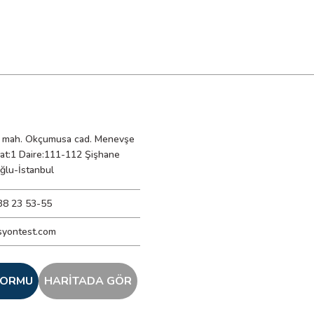
(#2 Phillips)
mah. Okçumusa cad. Menevşe
Kat:1 Daire:111-112 Şişhane
ğlu-İstanbul
38 23 53-55
 uygunluk (CE)
syontest.com
rmesi (UKCA)
anması ve doğru şekilde imha edilmesi
 FORMU
HARİTADA GÖR
esi (VDV500-163 Dijital Toner-Pro ile birlikte