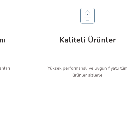
32")
nı
Kaliteli Ürünler
anları
Yüksek performanslı ve uygun fiyatlı tüm
ürünler sizlerle
 (VDV999-070)
esi
leri