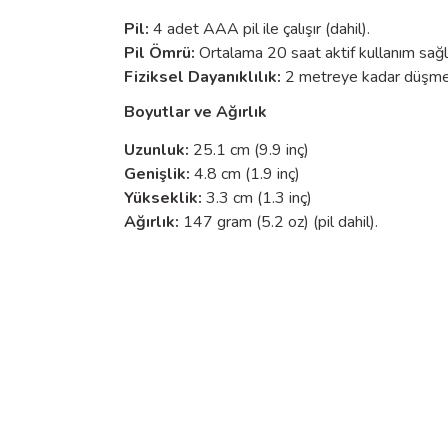
Pil:
4 adet AAA pil ile çalışır (dahil).
Pil Ömrü:
Ortalama 20 saat aktif kullanım sağl
Fiziksel Dayanıklılık:
2 metreye kadar düşmey
Boyutlar ve Ağırlık
Uzunluk:
25.1 cm (9.9 inç)
Genişlik:
4.8 cm (1.9 inç)
Yükseklik:
3.3 cm (1.3 inç)
Ağırlık:
147 gram (5.2 oz) (pil dahil).
​
Özellik
Doküman Adı
Model Numarası
Teknik Veri
Ürün Tipi
Çalışma Yüksekliği
Kullanım Klavuzu
Bağıl Nem