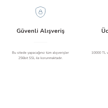
Çalışma Sıcaklığı
Depolama Sıcaklığı
Boyutlar
Güvenli Alışveriş
Üc
Ağırlık
Pil Tipi
Bu sitede yapacağınız tüm alışverişler
10000 TL ve
Pil Ömrü
256bit SSL ile korunmaktadır.
Otomatik Kapanma