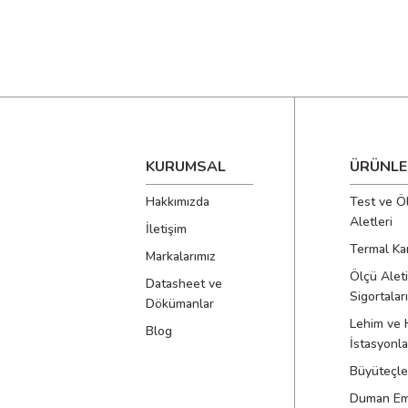
Özel Özellikler
KURUMSAL
ÜRÜNLE
Hakkımızda
Test ve Ö
Aletleri
İletişim
Termal Ka
Markalarımız
Semboller
Ölçü Aleti
Datasheet ve
Sigortaları
Dökümanlar
Lehim ve 
Blog
İstasyonla
Büyüteçle
Duman Emi