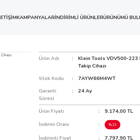
LETİŞİM
KAMPANYALAR
İNDİRİMLİ ÜRÜNLER
ÜRÜNÜMÜ BUL
T CİHAZLARI
Klein Tools VDV500-223 Dijital Kablo Takip Cih
Ürün Adı
Klein Tools VDV500-223 D
Takip Cihazı
Stok Kodu
7AYW66M4WT
Garanti
24 Ay
Süresi
Ürün Fiyatı
9.174,00 TL
İndirim Oranı
%15
İndirimli Fiyat
7.797,90 TL