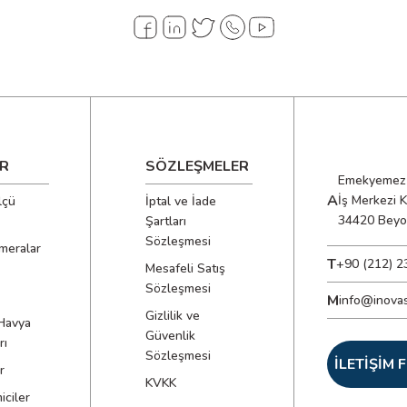
- Hoparlör
- 3,5 mm Kulaklık Girişi
- Kordon Yuvası
- RJ45 Portu
- Dijital ve Analog Tonlama Modları
- 60Hz Filtre Açma/Kapama Düğmesi
- Filtre Göstergesi
- Pil Kapağı ve Kapağı Sabitleyen Vida 
R
SÖZLEŞMELER
Emekyemez 
- Uyarı veya Dikkat
A
İş Merkezi 
lçü
İptal ve İade
- Onaylı göz koruması kullanın
34420 Beyo
Şartları
- Enerjili devrelerde kullanmayın
Sözleşmesi
meralar
- Talimatları okuyun
T
+90 (212) 2
Mesafeli Satış
- Avrupa Ekonomik Alanı direktiflerine
Sözleşmesi
M
info@inova
- Birleşik Krallık Uygunluk Değerlendi
Gizlilik ve
Havya
- Ekipman ve aksesuarlarının ayrı topl
Güvenlik
rı
gerektiğini gösterir
Sözleşmesi
İLETİŞİM
r
KVKK
- Bireysel veya çiftli kabloların izlenm
ciler
kullanıldığında)