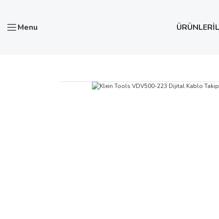
Menu
ÜRÜNLER
İ
Anasayfa
Network Test Cihazları
NETWORK KABLO TES